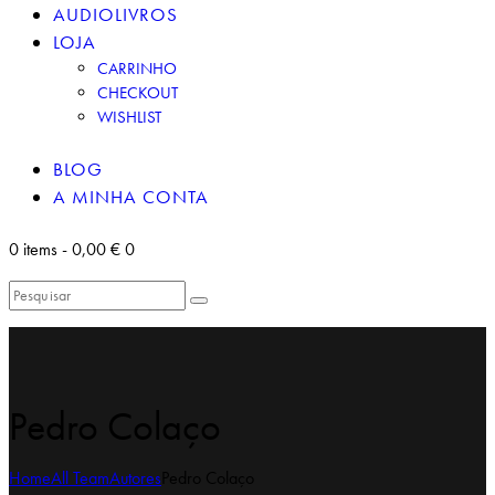
AUDIOLIVROS
LOJA
CARRINHO
CHECKOUT
WISHLIST
BLOG
A MINHA CONTA
0 items
-
0,00 €
0
Pedro Colaço
Home
All Team
Autores
Pedro Colaço