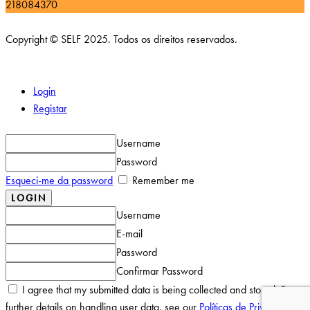
218084370
Copyright © SELF 2025. Todos os direitos reservados.
Login
Registar
Username
Password
Esqueci-me da password
Remember me
Username
E-mail
Password
Confirmar Password
I agree that my submitted data is being collected and stored. For
further details on handling user data, see our
Políticas de Privacidade
.