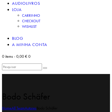
AUDIOLIVROS
LOJA
CARRINHO
CHECKOUT
WISHLIST
BLOG
A MINHA CONTA
0 items
-
0,00 €
0
Bodo Schäfer
Home
All Team
Autores
Bodo Schäfer