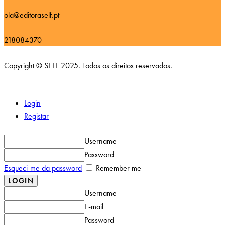
ola@editoraself.pt
218084370
Copyright © SELF 2025. Todos os direitos reservados.
Login
Registar
Username
Password
Esqueci-me da password
Remember me
Username
E-mail
Password