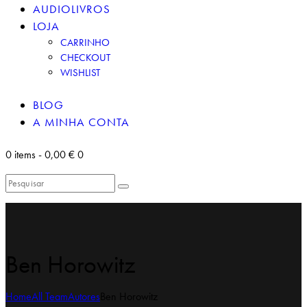
AUDIOLIVROS
LOJA
CARRINHO
CHECKOUT
WISHLIST
BLOG
A MINHA CONTA
0 items
-
0,00 €
0
Ben Horowitz
Home
All Team
Autores
Ben Horowitz