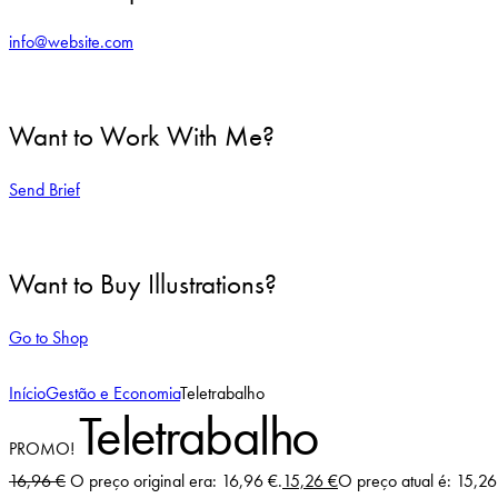
info@website.com
Want to Work With Me?
Send Brief
Want to Buy Illustrations?
Go to Shop
Início
Gestão e Economia
Teletrabalho
Teletrabalho
PROMO!
16,96
€
O preço original era: 16,96 €.
15,26
€
O preço atual é: 15,26