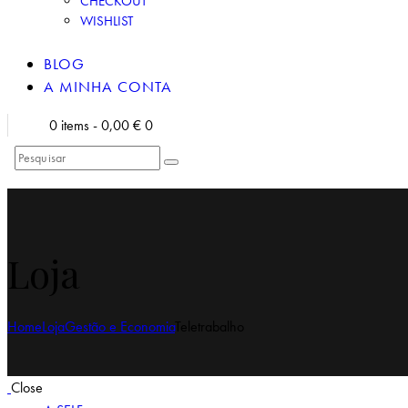
CHECKOUT
WISHLIST
BLOG
A MINHA CONTA
0 items
-
0,00 €
0
Loja
Home
Loja
Gestão e Economia
Teletrabalho
Close