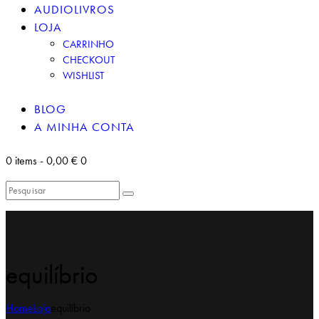
AUDIOLIVROS
LOJA
CARRINHO
CHECKOUT
WISHLIST
BLOG
A MINHA CONTA
0 items
-
0,00 €
0
equilíbrio
Home
Loja
equilíbrio