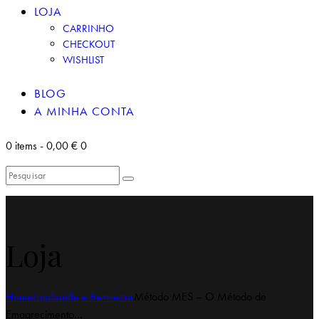
LOJA
CARRINHO
CHECKOUT
WISHLIST
BLOG
A MINHA CONTA
0 items
-
0,00 €
0
Loja
Home
Loja
Saúde e Bem-estar
Método MES – O Método de
Emagrecimento...