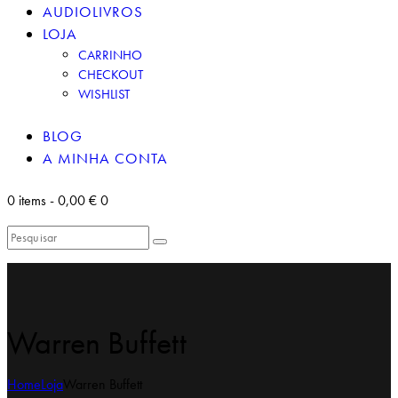
AUDIOLIVROS
LOJA
CARRINHO
CHECKOUT
WISHLIST
BLOG
A MINHA CONTA
0 items
-
0,00 €
0
Warren Buffett
Home
Loja
Warren Buffett