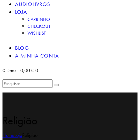
AUDIOLIVROS
LOJA
CARRINHO
CHECKOUT
WISHLIST
BLOG
A MINHA CONTA
0 items
-
0,00 €
0
Religião
Home
Loja
Religião