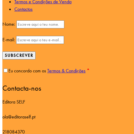
Termos e Condições de Venda
Contactos
Nome:
E-mail:
SUBSCREVER
Eu concordo com os
Termos & Condições
*
Contacta-nos
Editora SELF
ola@editoraself.pt
218084370