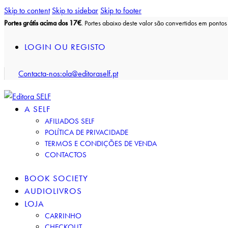
Skip to content
Skip to sidebar
Skip to footer
Portes grátis acima dos 17€
. Portes abaixo deste valor são convertidos em pontos 
LOGIN OU REGISTO
Contacta-nos:
ola@editoraself.pt
A SELF
AFILIADOS SELF
POLÍTICA DE PRIVACIDADE
TERMOS E CONDIÇÕES DE VENDA
CONTACTOS
BOOK SOCIETY
AUDIOLIVROS
LOJA
CARRINHO
CHECKOUT