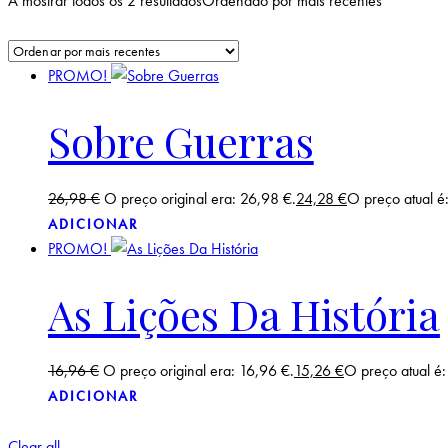
A mostrar todos os 2 resultados
Ordenado por mais recentes
PROMO!
Sobre Guerras
26,98
€
O preço original era: 26,98 €.
24,28
€
O preço atual é
ADICIONAR
PROMO!
As Lições Da História
16,96
€
O preço original era: 16,96 €.
15,26
€
O preço atual é:
ADICIONAR
Clear all