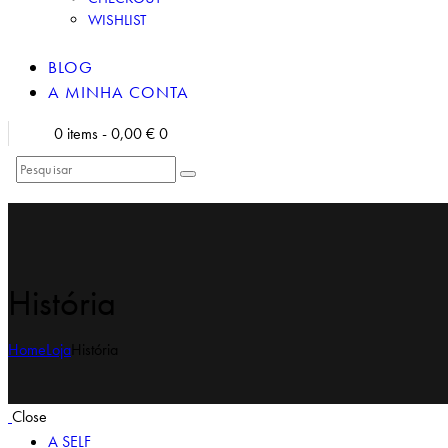
WISHLIST
BLOG
A MINHA CONTA
0 items
-
0,00 €
0
História
Home
Loja
História
Close
A SELF