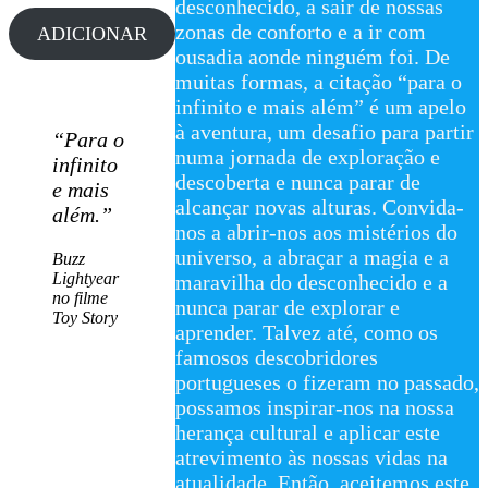
desconhecido, a sair de nossas
zonas de conforto e a ir com
ADICIONAR
ousadia aonde ninguém foi. De
muitas formas, a citação “para o
infinito e mais além” é um apelo
à aventura, um desafio para partir
“Para o
numa jornada de exploração e
infinito
descoberta e nunca parar de
e mais
alcançar novas alturas. Convida-
além.”
nos a abrir-nos aos mistérios do
universo, a abraçar a magia e a
Buzz
Lightyear
maravilha do desconhecido e a
no filme
nunca parar de explorar e
Toy Story
aprender. Talvez até, como os
famosos descobridores
portugueses o fizeram no passado,
possamos inspirar-nos na nossa
herança cultural e aplicar este
atrevimento às nossas vidas na
atualidade. Então, aceitemos este