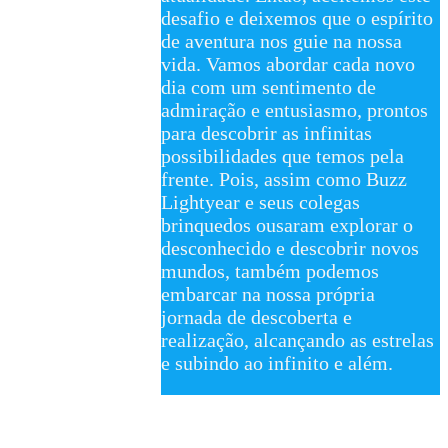
desafio e deixemos que o espírito
de aventura nos guie na nossa
vida. Vamos abordar cada novo
dia com um sentimento de
admiração e entusiasmo, prontos
para descobrir as infinitas
possibilidades que temos pela
frente. Pois, assim como Buzz
Lightyear e seus colegas
brinquedos ousaram explorar o
desconhecido e descobrir novos
mundos, também podemos
embarcar na nossa própria
jornada de descoberta e
realização, alcançando as estrelas
e subindo ao infinito e além.