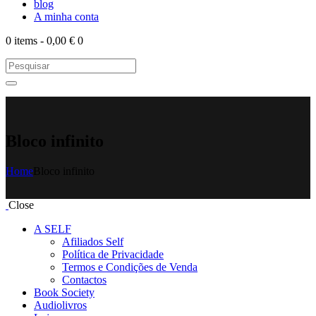
blog
A minha conta
0 items
-
0,00 €
0
Bloco infinito
Home
Bloco infinito
Close
A SELF
Afiliados Self
Política de Privacidade
Termos e Condições de Venda
Contactos
Book Society
Audiolivros