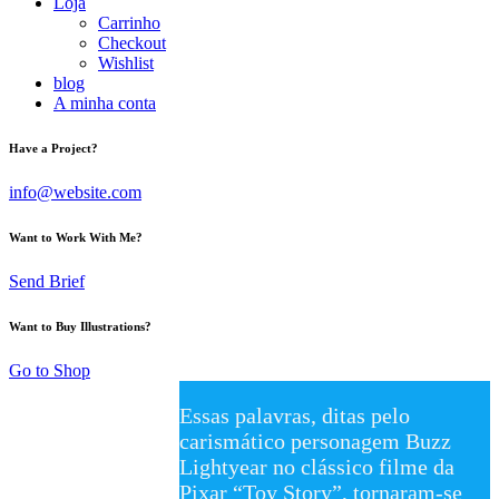
Loja
Carrinho
Checkout
Wishlist
blog
A minha conta
Have a Project?
info@website.com
Want to Work With Me?
Send Brief
Want to Buy Illustrations?
Go to Shop
Essas palavras, ditas pelo
carismático personagem Buzz
Lightyear no clássico filme da
Pixar “Toy Story”, tornaram-se