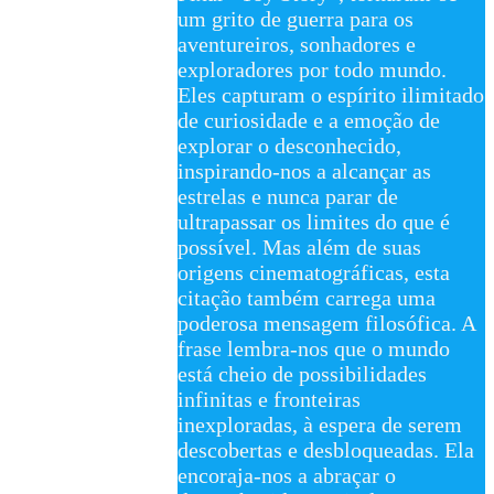
um grito de guerra para os
aventureiros, sonhadores e
exploradores por todo mundo.
Eles capturam o espírito ilimitado
de curiosidade e a emoção de
explorar o desconhecido,
inspirando-nos a alcançar as
estrelas e nunca parar de
ultrapassar os limites do que é
possível. Mas além de suas
origens cinematográficas, esta
citação também carrega uma
poderosa mensagem filosófica. A
frase lembra-nos que o mundo
está cheio de possibilidades
infinitas e fronteiras
inexploradas, à espera de serem
descobertas e desbloqueadas. Ela
encoraja-nos a abraçar o